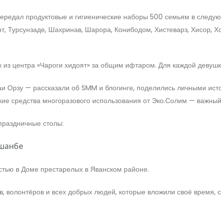
передал продуктовые и гигиенические наборы 500 семьям в следу
, Турсунзаде, Шахринав, Шарора, Конибодом, Хистеварз, Хисор, Хо
 из центра «Чароги хидоят» за общим ифтаром. Для каждой девуш
и Орзу — рассказали об SMM и блогинге, поделились личными исто
кие средства многоразового использования от Эко.Солим — важный 
праздничные столы:
ушанбе
стью в Доме престарелых в Яванском районе.
 волонтёров и всех добрых людей, которые вложили своё время, с