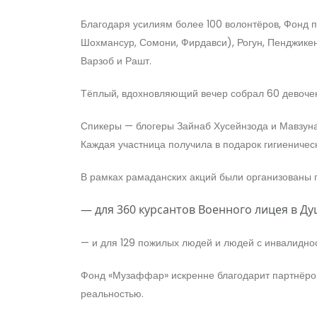
Благодаря усилиям более 100 волонтёров, Фонд 
Шохмансур, Сомони, Фирдавси), Рогун, Пенджикент
Варзоб и Рашт.
Тёплый, вдохновляющий вечер собрал 60 девочек
Спикеры — блогеры Зайнаб Хусейнзода и Мавзуна
Каждая участница получила в подарок гигиеничес
В рамках рамаданских акций были организованы 
— для 360 курсантов Военного лицея в Д
— и для 129 пожилых людей и людей с инвалидно
Фонд «Музаффар» искренне благодарит партнёров,
реальностью.