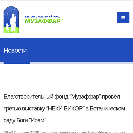
Новости
Благотворительный фонд “Музаффар” провёл
третью выставку “НЕКӢ БИКОР” в Ботаническом
саду Боги “Ирам”
26–27 апреля 2025 года в Ботаническом саду Боги «Ирам» прошла