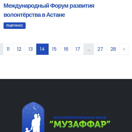
Международный Форум развития
волонтёрства в Астане
ПОДРОБНЕЕ
11
12
13
14
15
16
17
...
27
28
›