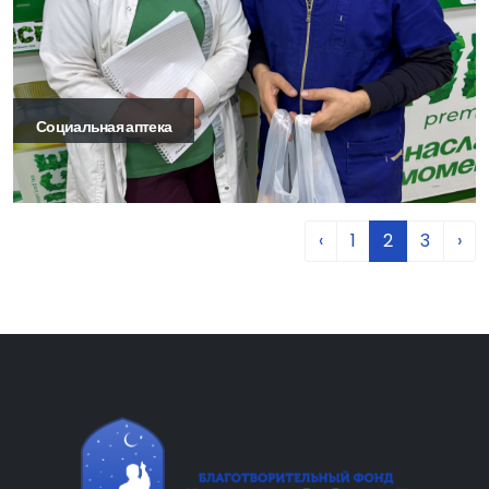
Социальная аптека
‹
1
2
3
›